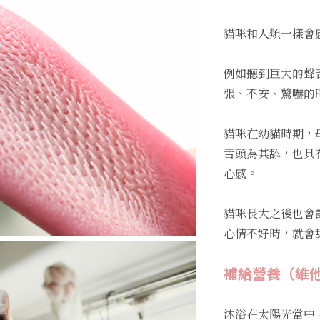
貓咪和人類一樣會
例如聽到巨大的聲
張、不安、驚嚇的
貓咪在幼貓時期，
舌頭為其舔，也具
心感。
貓咪長大之後也會
心情不好時，就會
補給營養（維
沐浴在太陽光當中