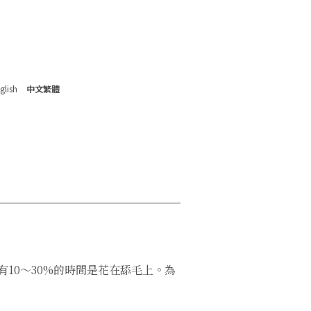
glish
中文繁體
10～30%的時間是花在舔毛上。為