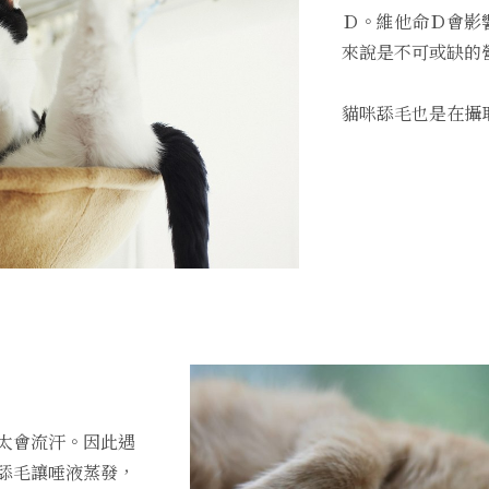
Ｄ。維他命Ｄ會影
來說是不可或缺的
貓咪舔毛也是在攝
太會流汗。因此遇
舔毛讓唾液蒸發，