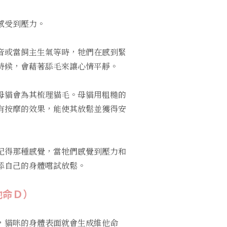
感受到壓力。
音或當飼主生氣等時，牠們在感到緊
時候，會藉著舔毛來讓心情平靜。
母貓會為其梳理貓毛。母貓用粗糙的
有按摩的效果，能使其放鬆並獲得安
記得那種感覺，當牠們感覺到壓力和
舔自己的身體嚐試放鬆。
他命Ｄ）
，貓咪的身體表面就會生成維他命