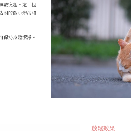
無數突起。這「粗
沾附的微小髒污和
可保持身體潔淨。
放鬆效果