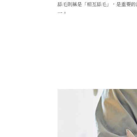
舔毛則稱是「相互舔毛」，是重要的
一。