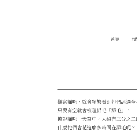
首頁
#
觀察貓咪，就會頻繁看到牠們舔遍全
只要有空就會梳理貓毛「舔毛」。
據說貓咪一天當中，大約有三分之二
什麼牠們會花這麼多時間在舔毛呢？