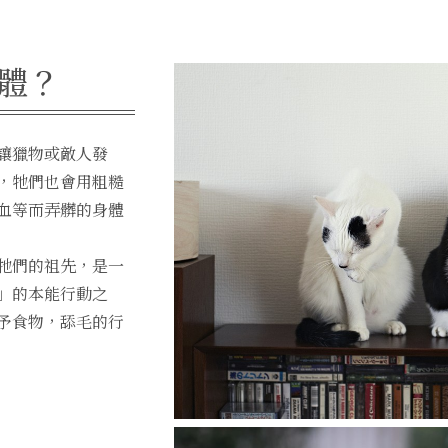
常見問與答
線上商店
體？
日本語
English
中文繁體
讓獵物或敵人發
，牠們也會用粗糙
血等而弄髒的身體
牠們的祖先，是一
」的本能行動之
予食物，舔毛的行