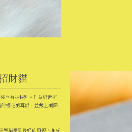
招財貓
）的包裝也有些特別。作為貓舌梳
型的櫻花剪耳貓，並戴上項圈
保護貓受到良好的照顧，並成