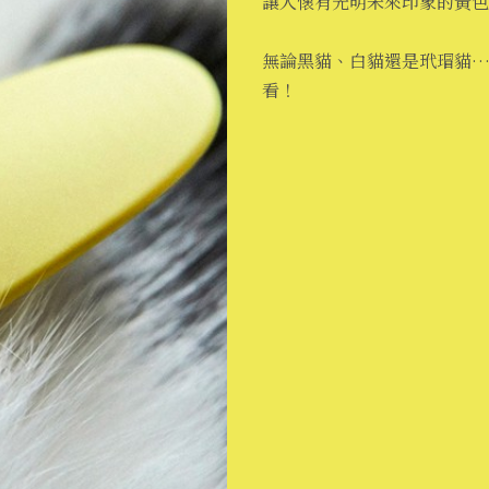
讓人懷有光明未來印象的黃色
無論黑貓、白貓還是玳瑁貓
看！