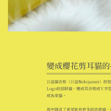
變成櫻花剪耳貓的
公益貓舌梳（公益Nekojasuri
Logo的招財貓，變成耳朵剪成Ｖ字
成為家貓。
其中隱含了希望能有更多的流浪貓、