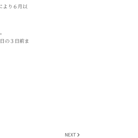
により６月以
。
日の３日前ま
NEXT