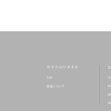
やすりのワタオカ
TOP
T
会社について
#
N
F